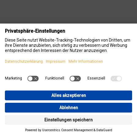
Lösehelfer für Steckverbindung
20 mm
In beengten Installationssituation kann es manchmal
schwierig sein den Spannring der Steckverbindung zu
betätigen. Der Lösehelfer klickt sich um das Rohr und
macht das Öffnen einer Verbindung selbst unter
erschwerten Bedingungen zum Kinderspiel.
4,99
€
inkl. MwSt.