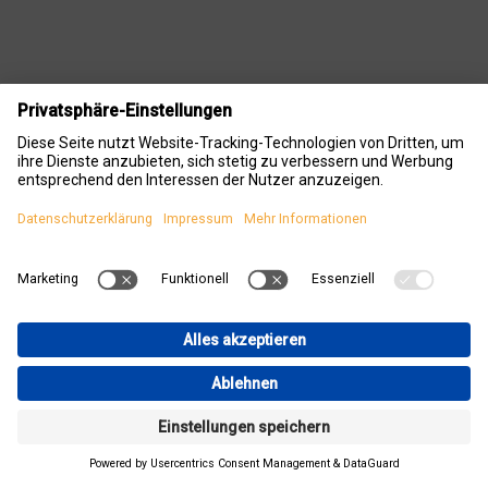
In unserer
Selberbauschulung
lernen Sie alles für den
einfachen und effizienten Einbau der
ClimatePower
Flächenheizung
.
Praxisnah zeigen wir Ihnen, worauf es bei
Verlegung
der ClimatePower-Elemente, Leitungsführung und
Oberflächengestaltung
ankommt – für eine sichere
Installation und optimale Wärmeverteilung.
Profitieren Sie von unserem Know-how und machen
Sie Ihr
Selberbauer-Projekt
zum Erfolg!
Wichtig: Voraussetzung für die Teilnahme sind
praktische handwerkliche Fähigkeiten. Außerdem
müssen Sie unsere ClimatePower Flächenheizung
bereits bestellt oder geliefert bekommen haben oder
mit einem unserer Berater in Kontakt stehen (aktuelles