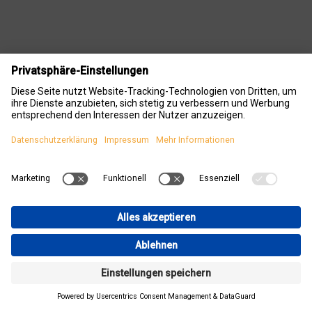
Elektrothermischer Stellantrieb,
230 V - stromlos geschlossen
Der Stellantrieb regelt Warmwasserventile im ProCalida®
EF Heizkreisverteiler. Er wandelt das elektrische Signal von
Thermostaten in einen Ventilhub um und steuert die
Temperatur über die Durchflussmenge. Dank der First-
Open-Funktion bleiben Ventile bei der Erstinbetriebnahme
offen, was das Aufschrauben, Füllen und Spülen erleichtert.
Diese Funktion wird automatisch deaktiviert, sobald der