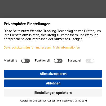
T-Reduzier-Verbinder 20 mm x
20 mm x 10 mm
T-Stück mit 2 x 20 mm und 1 x 10 mm Steckverbindungen.
Sichere Steckverbindung hält absolut dicht. Durch Betätigen
des Spannrings kann die Verbindung problemlos mehrfach
geschlossen und wieder gelöst werden.
Betriebstemperatur: min. 1 °C, max 95°C
Maximaler Betriebsdruck: 10 bar bis 23 °C, 7 bar bis 70 °C
Einschubtiefe: 3,3 cm